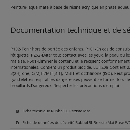
Peinture-laque mate à base de résine acrylique en phase aqueu
Documentation technique et de sé
P102-Tenir hors de portée des enfants. P101-En cas de consultat
l’étiquette. P262-Éviter tout contact avec les yeux, la peau ou
malaise. P501-Eliminer le contenu et le récipient conformément
internationales. Contient un produit biocide. EUH208-Contient 2,
3(2H)-one, C(M)IT/MIT(3-1), MBIT et octhilinone (ISO). Peut pr
gouttelettes respirables dangereuses peuvent se former lors de l
brouillards.Dangereux. Respecter les précautions d'emploi
Fiche technique Rubbol BL Rezisto Mat
Fiche de données de sécurité Rubbol BL Rezisto Mat Base W