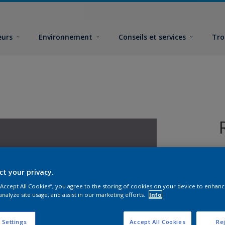
eurs
Environnement
Conseils et services
Tro
ct your privacy.
 “Accept All Cookies”, you agree to the storing of cookies on your device to enhanc
analyze site usage, and assist in our marketing efforts.
Info
F
 Settings
Accept All Cookies
Rej