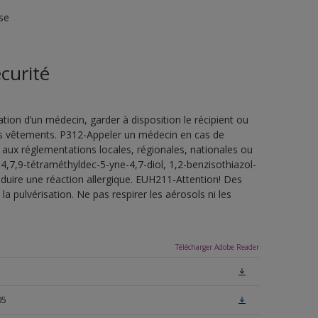
se
curité
ion d’un médecin, garder à disposition le récipient ou
 les vêtements. P312-Appeler un médecin en cas de
 aux réglementations locales, régionales, nationales ou
4,7,9-tétraméthyldec-5-yne-4,7-diol, 1,2-benzisothiazol-
oduire une réaction allergique. EUH211-Attention! Des
a pulvérisation. Ne pas respirer les aérosols ni les
Télécharger Adobe Reader
05