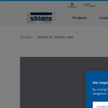
Produits
Coul
Produit
Rubbol BL Rezisto Mat
We respe
By clicking
navigation, 
Cookies