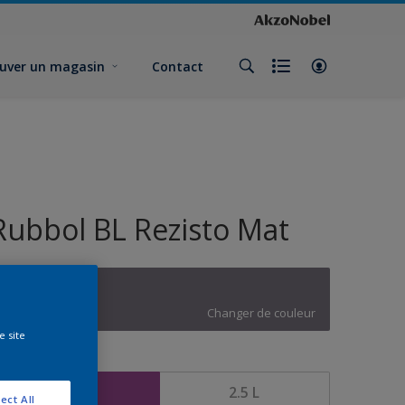
uver un magasin
Contact
Rubbol BL Rezisto Mat
W3.05.43
Changer de couleur
e site
ormat
1 L
2.5 L
ect All