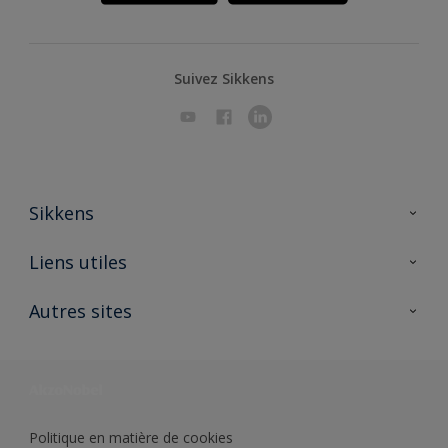
Suivez Sikkens
Sikkens
A propos de Sikkens
Liens utiles
Contactez nous
Ouvrir un magasin PASS
Autres sites
Trimetal
Sikkens Solutions
Polyfilla Pro
Wiki Peinture
Développement durable
Où jeter son pot de peinture ?
Politique en matière de cookies