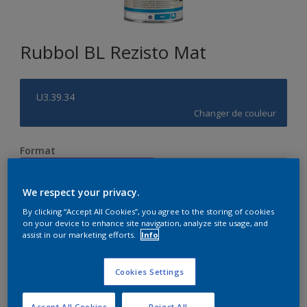
Rubbol BL Rezisto Mat
U3.39.34
Changer de couleur
Format
1 L
2.5 L
We respect your privacy.
Quantité
Calculateur de peinture
By clicking “Accept All Cookies”, you agree to the storing of cookies
on your device to enhance site navigation, analyze site usage, and
assist in our marketing efforts.
Info
Calculer
Cookies Settings
Accept All Cookies
Reject All