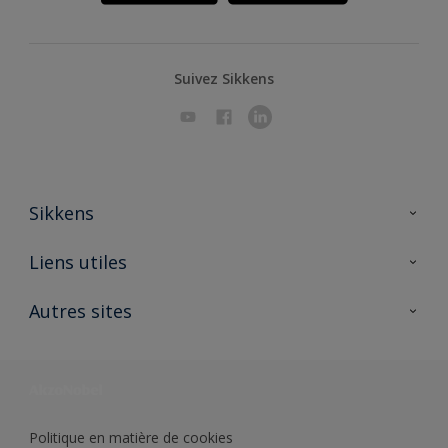
Suivez Sikkens
Sikkens
A propos de Sikkens
Liens utiles
Contactez nous
Ouvrir un magasin PASS
Autres sites
Trimetal
Sikkens Solutions
Polyfilla Pro
Wiki Peinture
Développement durable
Où jeter son pot de peinture ?
Politique en matière de cookies