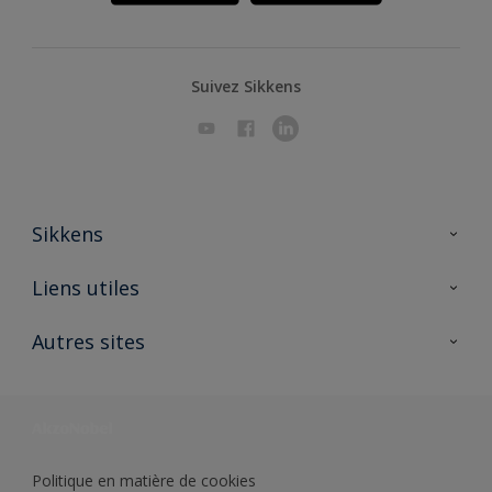
Suivez Sikkens
Sikkens
A propos de Sikkens
Liens utiles
Contactez nous
Ouvrir un magasin PASS
Autres sites
Trimetal
Sikkens Solutions
Polyfilla Pro
Wiki Peinture
Développement durable
Où jeter son pot de peinture ?
Politique en matière de cookies