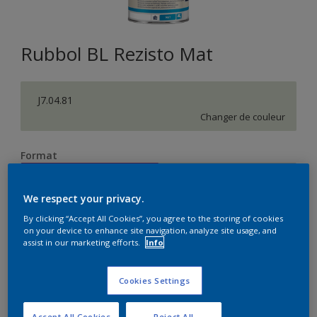
Rubbol BL Rezisto Mat
J7.04.81
Changer de couleur
Format
1 L
2.5 L
We respect your privacy.
Quantité
Calculateur de peinture
By clicking “Accept All Cookies”, you agree to the storing of cookies
on your device to enhance site navigation, analyze site usage, and
assist in our marketing efforts.
Info
Calculer
Cookies Settings
Accept All Cookies
Reject All