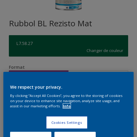
Rubbol BL Rezisto Mat
L7.58.27
Changer de couleur
Format
1 L
2.5 L
We respect your privacy.
Quantité
Calculateur de peinture
By clicking “Accept All Cookies”, you agree to the storing of cookies
on your device to enhance site navigation, analyze site usage, and
Calculer
assist in our marketing efforts.
Info
Cookies Settings