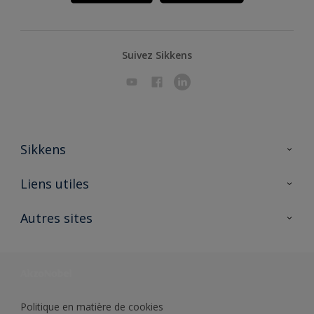
Suivez Sikkens
Sikkens
A propos de Sikkens
Liens utiles
Contactez nous
Ouvrir un magasin PASS
Autres sites
Trimetal
Sikkens Solutions
Polyfilla Pro
Wiki Peinture
Développement durable
Où jeter son pot de peinture ?
Politique en matière de cookies