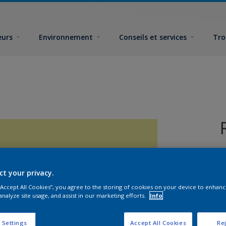
eurs
Environnement
Conseils et services
Tro
ct your privacy.
 “Accept All Cookies”, you agree to the storing of cookies on your device to enhanc
analyze site usage, and assist in our marketing efforts.
Info
F
 Settings
Accept All Cookies
Rej