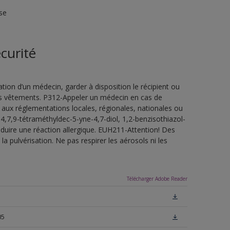
se
curité
ion d’un médecin, garder à disposition le récipient ou
 les vêtements. P312-Appeler un médecin en cas de
 aux réglementations locales, régionales, nationales ou
4,7,9-tétraméthyldec-5-yne-4,7-diol, 1,2-benzisothiazol-
oduire une réaction allergique. EUH211-Attention! Des
a pulvérisation. Ne pas respirer les aérosols ni les
Télécharger Adobe Reader
05