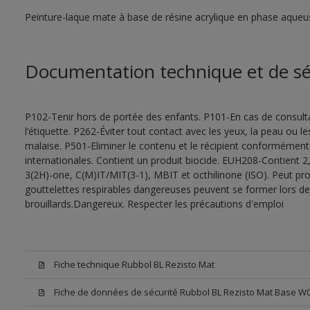
Peinture-laque mate à base de résine acrylique en phase aqueu
Documentation technique et de sé
P102-Tenir hors de portée des enfants. P101-En cas de consultat
l’étiquette. P262-Éviter tout contact avec les yeux, la peau ou
malaise. P501-Eliminer le contenu et le récipient conformément
internationales. Contient un produit biocide. EUH208-Contient 2,
3(2H)-one, C(M)IT/MIT(3-1), MBIT et octhilinone (ISO). Peut pr
gouttelettes respirables dangereuses peuvent se former lors de l
brouillards.Dangereux. Respecter les précautions d'emploi
Fiche technique Rubbol BL Rezisto Mat
Fiche de données de sécurité Rubbol BL Rezisto Mat Base W