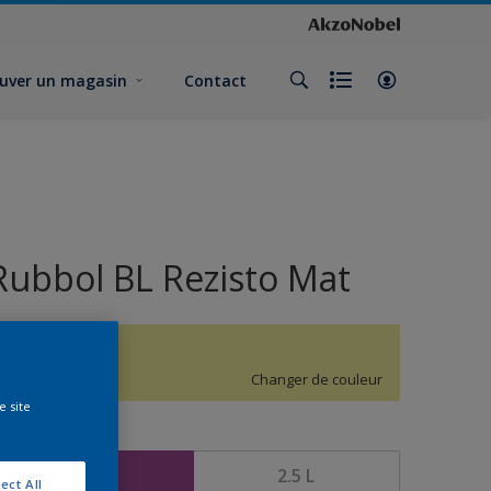
uver un magasin
Contact
Rubbol BL Rezisto Mat
G9.26.84
Changer de couleur
e site
ormat
1 L
2.5 L
ect All