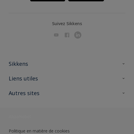
Suivez Sikkens
Sikkens
A propos de Sikkens
Liens utiles
Contactez nous
Ouvrir un magasin PASS
Autres sites
Trimetal
Sikkens Solutions
Polyfilla Pro
Wiki Peinture
Développement durable
Où jeter son pot de peinture ?
Politique en matière de cookies