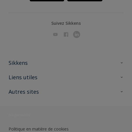
Suivez Sikkens
Sikkens
A propos de Sikkens
Liens utiles
Contactez nous
Ouvrir un magasin PASS
Autres sites
Trimetal
Sikkens Solutions
Polyfilla Pro
Wiki Peinture
Développement durable
Où jeter son pot de peinture ?
Politique en matière de cookies