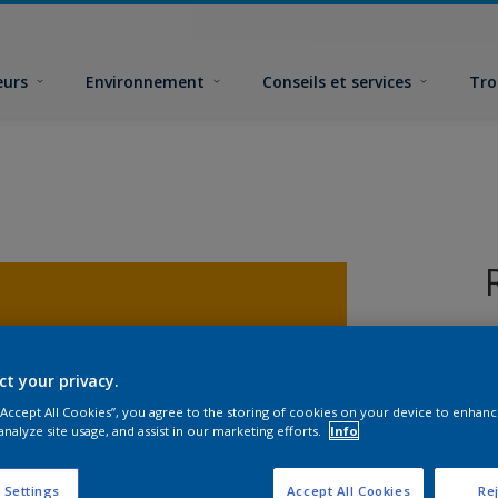
eurs
Environnement
Conseils et services
Tro
ct your privacy.
 “Accept All Cookies”, you agree to the storing of cookies on your device to enhanc
analyze site usage, and assist in our marketing efforts.
Info
F
 Settings
Accept All Cookies
Rej