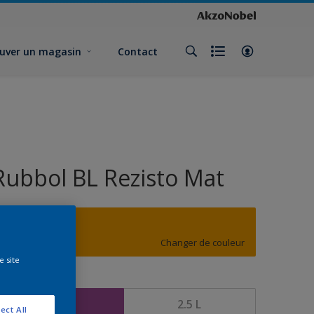
uver un magasin
Contact
Rubbol BL Rezisto Mat
F0.71.64
Changer de couleur
e site
ormat
1 L
2.5 L
ect All