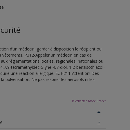
se
curité
ion d’un médecin, garder à disposition le récipient ou
 les vêtements. P312-Appeler un médecin en cas de
 aux réglementations locales, régionales, nationales ou
4,7,9-tétraméthyldec-5-yne-4,7-diol, 1,2-benzisothiazol-
oduire une réaction allergique. EUH211-Attention! Des
a pulvérisation. Ne pas respirer les aérosols ni les
Télécharger Adobe Reader
05