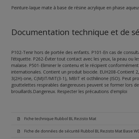
Peinture-laque mate à base de résine acrylique en phase aqueu
Documentation technique et de sé
P102-Tenir hors de portée des enfants. P101-En cas de consultat
l’étiquette. P262-Éviter tout contact avec les yeux, la peau ou
malaise. P501-Eliminer le contenu et le récipient conformément
internationales. Contient un produit biocide. EUH208-Contient 2,
3(2H)-one, C(M)IT/MIT(3-1), MBIT et octhilinone (ISO). Peut pr
gouttelettes respirables dangereuses peuvent se former lors de l
brouillards.Dangereux. Respecter les précautions d'emploi
Fiche technique Rubbol BL Rezisto Mat
Fiche de données de sécurité Rubbol BL Rezisto Mat Base W