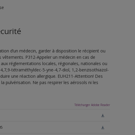
se
curité
ion d’un médecin, garder à disposition le récipient ou
 les vêtements. P312-Appeler un médecin en cas de
 aux réglementations locales, régionales, nationales ou
4,7,9-tétraméthyldec-5-yne-4,7-diol, 1,2-benzisothiazol-
oduire une réaction allergique. EUH211-Attention! Des
a pulvérisation. Ne pas respirer les aérosols ni les
Télécharger Adobe Reader
05