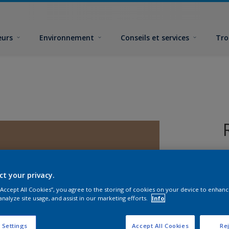
eurs
Environnement
Conseils et services
Tro
ct your privacy.
 “Accept All Cookies”, you agree to the storing of cookies on your device to enhanc
analyze site usage, and assist in our marketing efforts.
Info
F
 Settings
Accept All Cookies
Rej