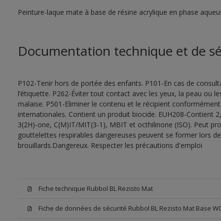
Peinture-laque mate à base de résine acrylique en phase aqueu
Documentation technique et de sé
P102-Tenir hors de portée des enfants. P101-En cas de consultat
l’étiquette. P262-Éviter tout contact avec les yeux, la peau ou
malaise. P501-Eliminer le contenu et le récipient conformément
internationales. Contient un produit biocide. EUH208-Contient 2,
3(2H)-one, C(M)IT/MIT(3-1), MBIT et octhilinone (ISO). Peut pr
gouttelettes respirables dangereuses peuvent se former lors de l
brouillards.Dangereux. Respecter les précautions d'emploi
Fiche technique Rubbol BL Rezisto Mat
Fiche de données de sécurité Rubbol BL Rezisto Mat Base W