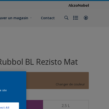
uver un magasin
Contact
Rubbol BL Rezisto Mat
E2.20.54
Changer de couleur
e site
ormat
1 L
2.5 L
ect All