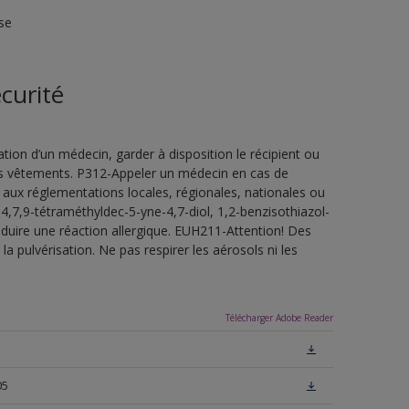
se
curité
ion d’un médecin, garder à disposition le récipient ou
 les vêtements. P312-Appeler un médecin en cas de
 aux réglementations locales, régionales, nationales ou
4,7,9-tétraméthyldec-5-yne-4,7-diol, 1,2-benzisothiazol-
oduire une réaction allergique. EUH211-Attention! Des
a pulvérisation. Ne pas respirer les aérosols ni les
Télécharger Adobe Reader
05