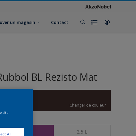
uver un magasin
Contact
Rubbol BL Rezisto Mat
B7.15.13
Changer de couleur
e site
ormat
1 L
2.5 L
ect All