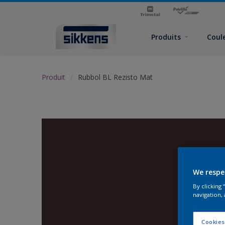
Produits
Coul
Produit
Rubbol BL Rezisto Mat
We respe
By clicking
navigation, 
Cookies