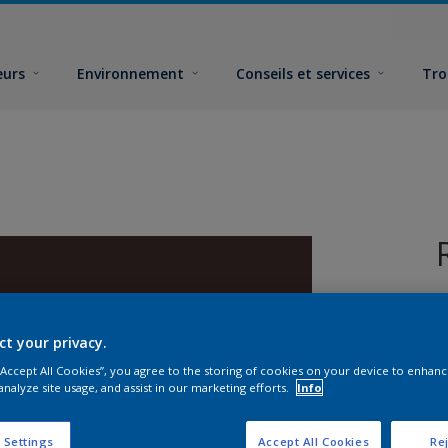
eurs
Environnement
Conseils et services
Tro
ct your privacy.
 “Accept All Cookies”, you agree to the storing of cookies on your device to enhanc
analyze site usage, and assist in our marketing efforts.
Info
F
 Settings
Accept All Cookies
Rej