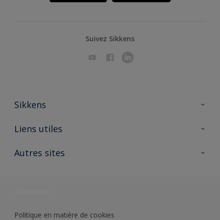
Suivez Sikkens
Sikkens
A propos de Sikkens
Liens utiles
Contactez nous
Ouvrir un magasin PASS
Autres sites
Trimetal
Sikkens Solutions
Polyfilla Pro
Wiki Peinture
Développement durable
Où jeter son pot de peinture ?
Politique en matière de cookies