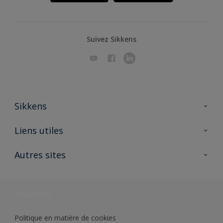
Suivez Sikkens
Sikkens
A propos de Sikkens
Liens utiles
Contactez nous
Ouvrir un magasin PASS
Autres sites
Trimetal
Sikkens Solutions
Polyfilla Pro
Wiki Peinture
Développement durable
Où jeter son pot de peinture ?
Politique en matière de cookies