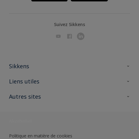
Suivez Sikkens
Sikkens
A propos de Sikkens
Liens utiles
Contactez nous
Ouvrir un magasin PASS
Autres sites
Trimetal
Sikkens Solutions
Polyfilla Pro
Wiki Peinture
Développement durable
Où jeter son pot de peinture ?
Politique en matière de cookies