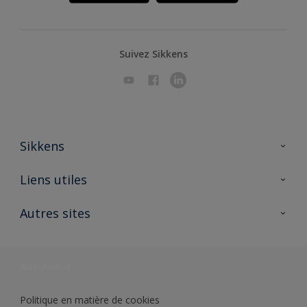
Suivez Sikkens
Sikkens
A propos de Sikkens
Liens utiles
Contactez nous
Ouvrir un magasin PASS
Autres sites
Trimetal
Sikkens Solutions
Polyfilla Pro
Wiki Peinture
Développement durable
Où jeter son pot de peinture ?
Politique en matière de cookies