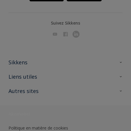
Suivez Sikkens
Sikkens
A propos de Sikkens
Liens utiles
Contactez nous
Ouvrir un magasin PASS
Autres sites
Trimetal
Sikkens Solutions
Polyfilla Pro
Wiki Peinture
Développement durable
Où jeter son pot de peinture ?
Politique en matière de cookies