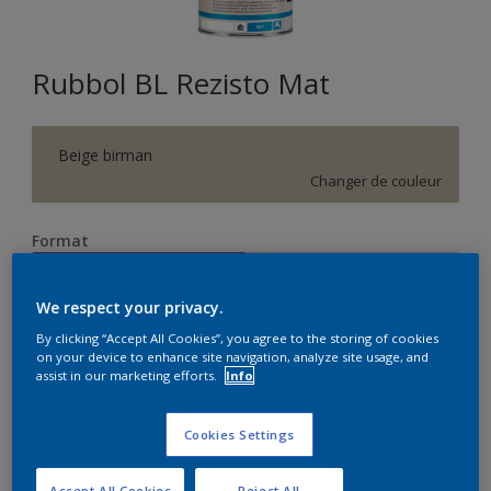
Rubbol BL Rezisto Mat
Beige birman
Changer de couleur
Format
1 L
2.5 L
We respect your privacy.
Quantité
Calculateur de peinture
By clicking “Accept All Cookies”, you agree to the storing of cookies
on your device to enhance site navigation, analyze site usage, and
assist in our marketing efforts.
Info
Calculer
Cookies Settings
Accept All Cookies
Reject All