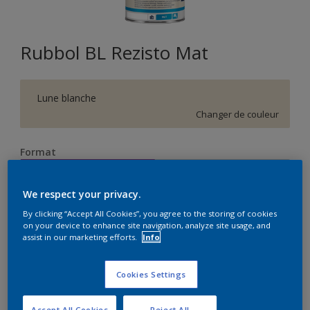
Rubbol BL Rezisto Mat
Lune blanche
Changer de couleur
Format
1 L
2.5 L
We respect your privacy.
Quantité
Calculateur de peinture
By clicking “Accept All Cookies”, you agree to the storing of cookies
on your device to enhance site navigation, analyze site usage, and
assist in our marketing efforts.
Info
Calculer
Cookies Settings
Accept All Cookies
Reject All