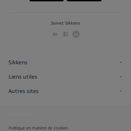
Suivez Sikkens
Sikkens
A propos de Sikkens
Liens utiles
Contactez nous
Ouvrir un magasin PASS
Autres sites
Trimetal
Sikkens Solutions
Polyfilla Pro
Wiki Peinture
Développement durable
Où jeter son pot de peinture ?
Politique en matière de cookies