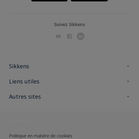
Suivez Sikkens
Sikkens
A propos de Sikkens
Liens utiles
Contactez nous
Ouvrir un magasin PASS
Autres sites
Trimetal
Sikkens Solutions
Polyfilla Pro
Wiki Peinture
Développement durable
Où jeter son pot de peinture ?
Politique en matière de cookies