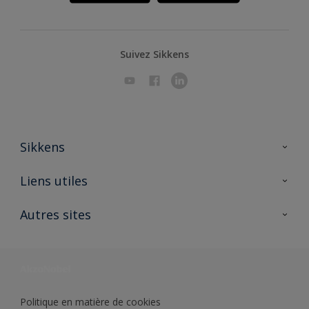
Suivez Sikkens
Sikkens
A propos de Sikkens
Liens utiles
Contactez nous
Ouvrir un magasin PASS
Autres sites
Trimetal
Sikkens Solutions
Polyfilla Pro
Wiki Peinture
Développement durable
Où jeter son pot de peinture ?
Politique en matière de cookies