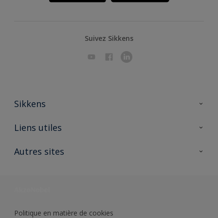
Suivez Sikkens
Sikkens
A propos de Sikkens
Liens utiles
Contactez nous
Ouvrir un magasin PASS
Autres sites
Trimetal
Sikkens Solutions
Polyfilla Pro
Wiki Peinture
Développement durable
Où jeter son pot de peinture ?
Politique en matière de cookies