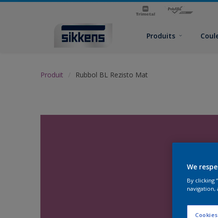
Produits
Coul
Produit
Rubbol BL Rezisto Mat
We respe
By clicking
navigation, 
Cookies