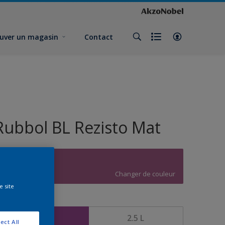
uver un magasin
Contact
Rubbol BL Rezisto Mat
Y7.30.40
Changer de couleur
e site
ormat
1 L
2.5 L
ect All