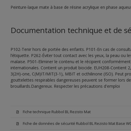
Peinture-laque mate à base de résine acrylique en phase aqueu
Documentation technique et de sé
P102-Tenir hors de portée des enfants. P101-En cas de consultat
l’étiquette. P262-Éviter tout contact avec les yeux, la peau ou
malaise. P501-Eliminer le contenu et le récipient conformément
internationales. Contient un produit biocide. EUH208-Contient 2,
3(2H)-one, C(M)IT/MIT(3-1), MBIT et octhilinone (ISO). Peut pr
gouttelettes respirables dangereuses peuvent se former lors de l
brouillards.Dangereux. Respecter les précautions d'emploi
Fiche technique Rubbol BL Rezisto Mat
Fiche de données de sécurité Rubbol BL Rezisto Mat Base W