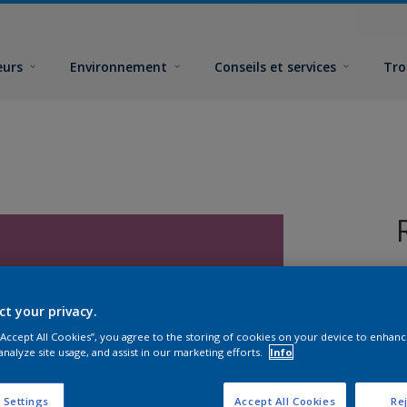
eurs
Environnement
Conseils et services
Tro
ct your privacy.
 “Accept All Cookies”, you agree to the storing of cookies on your device to enhanc
analyze site usage, and assist in our marketing efforts.
Info
F
 Settings
Accept All Cookies
Rej