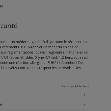
se
curité
ion d’un médecin, garder à disposition le récipient ou
 les vêtements. P312-Appeler un médecin en cas de
 aux réglementations locales, régionales, nationales ou
4,7,9-tétraméthyldec-5-yne-4,7-diol, 1,2-benzisothiazol-
oduire une réaction allergique. EUH211-Attention! Des
a pulvérisation. Ne pas respirer les aérosols ni les
Télécharger Adobe Reader
05