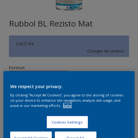
Rubbol BL Rezisto Mat
U4.21.64
Changer de couleur
Format
1 L
2.5 L
We respect your privacy.
Quantité
Calculateur de peinture
By clicking “Accept All Cookies”, you agree to the storing of cookies
on your device to enhance site navigation, analyze site usage, and
assist in our marketing efforts.
Info
Calculer
Cookies Settings
Accept All Cookies
Reject All