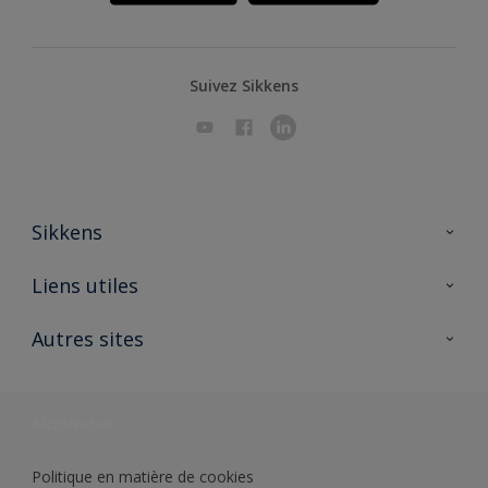
Suivez Sikkens
Sikkens
A propos de Sikkens
Liens utiles
Contactez nous
Ouvrir un magasin PASS
Autres sites
Trimetal
Sikkens Solutions
Polyfilla Pro
Wiki Peinture
Développement durable
Où jeter son pot de peinture ?
Politique en matière de cookies