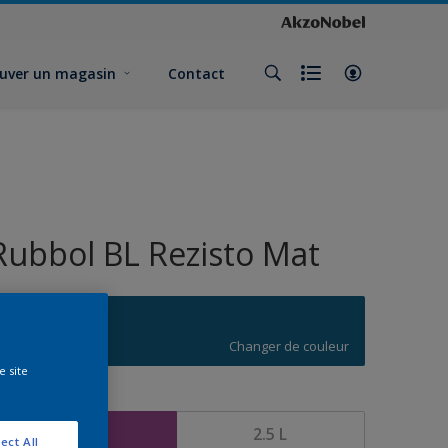
uver un magasin
Contact
Rubbol BL Rezisto Mat
T0.40.30
Changer de couleur
e site
ormat
1 L
2.5 L
ect All