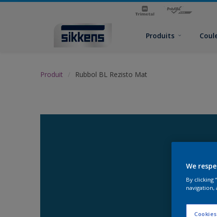
Produits
Coul
Produit
Rubbol BL Rezisto Mat
We respe
By clicking
navigation, 
Cookies