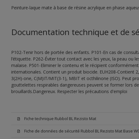
Peinture-laque mate à base de résine acrylique en phase aqueu
Documentation technique et de sé
P102-Tenir hors de portée des enfants. P101-En cas de consultat
l’étiquette. P262-Éviter tout contact avec les yeux, la peau ou
malaise. P501-Eliminer le contenu et le récipient conformément
internationales. Contient un produit biocide. EUH208-Contient 2,
3(2H)-one, C(M)IT/MIT(3-1), MBIT et octhilinone (ISO). Peut pr
gouttelettes respirables dangereuses peuvent se former lors de l
brouillards.Dangereux. Respecter les précautions d'emploi
Fiche technique Rubbol BL Rezisto Mat
Fiche de données de sécurité Rubbol BL Rezisto Mat Base W