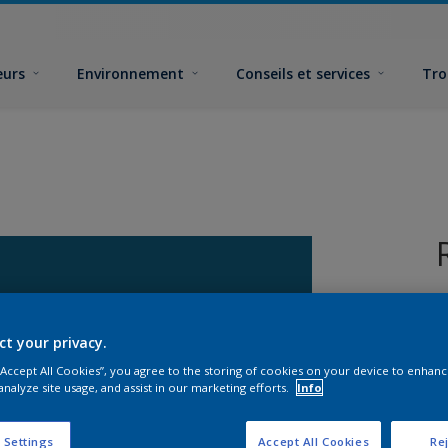
eurs
Environnement
Conseils et services
Tro
ct your privacy.
 “Accept All Cookies”, you agree to the storing of cookies on your device to enhanc
analyze site usage, and assist in our marketing efforts.
Info
F
 Settings
Accept All Cookies
Rej