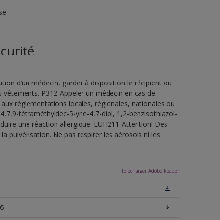
se
curité
ion d’un médecin, garder à disposition le récipient ou
 les vêtements. P312-Appeler un médecin en cas de
 aux réglementations locales, régionales, nationales ou
4,7,9-tétraméthyldec-5-yne-4,7-diol, 1,2-benzisothiazol-
oduire une réaction allergique. EUH211-Attention! Des
a pulvérisation. Ne pas respirer les aérosols ni les
Télécharger Adobe Reader
05