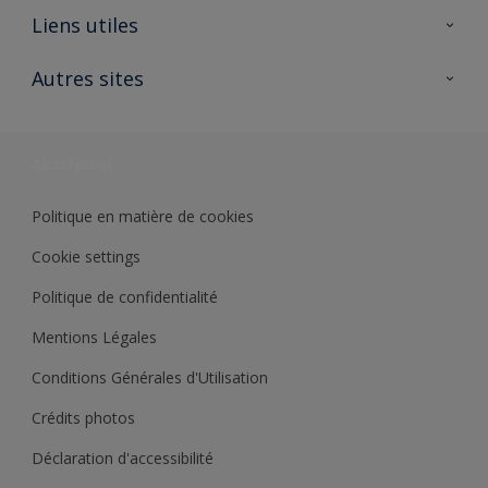
A propos de Sikkens
Liens utiles
Contactez nous
Ouvrir un magasin PASS
Autres sites
Trimetal
Sikkens Solutions
Polyfilla Pro
Wiki Peinture
Développement durable
Où jeter son pot de peinture ?
Politique en matière de cookies
Cookie settings
Politique de confidentialité
Mentions Légales
Conditions Générales d'Utilisation
Crédits photos
Déclaration d'accessibilité