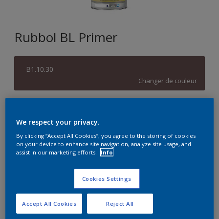
Rubbol BL Primer
B1.10.30
Changer de couleur
Format
We respect your privacy.
1L
2,5L
By clicking “Accept All Cookies”, you agree to the storing of cookies
on your device to enhance site navigation, analyze site usage, and
Quantité
Calculateur de peinture
assist in our marketing efforts.
Info
Calculer
Cookies Settings
Accept All Cookies
Reject All