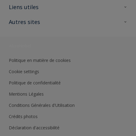
A propos de Sikkens
Liens utiles
Contactez nous
Ouvrir un magasin PASS
Autres sites
Trimetal
Sikkens Solutions
Polyfilla Pro
Wiki Peinture
Développement durable
Où jeter son pot de peinture ?
Politique en matière de cookies
Cookie settings
Politique de confidentialité
Mentions Légales
Conditions Générales d'Utilisation
Crédits photos
Déclaration d'accessibilité