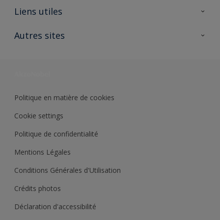
A propos de Sikkens
Liens utiles
Contactez nous
Ouvrir un magasin PASS
Autres sites
Trimetal
Sikkens Solutions
Polyfilla Pro
Wiki Peinture
Développement durable
Où jeter son pot de peinture ?
Politique en matière de cookies
Cookie settings
Politique de confidentialité
Mentions Légales
Conditions Générales d'Utilisation
Crédits photos
Déclaration d'accessibilité