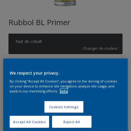
Rubbol BL Primer
Nuit de cobalt
Changer de couleur
Format
We respect your privacy.
1L
2,5L
By clicking “Accept All Cookies”, you agree to the storing of cookies
on your device to enhance site navigation, analyze site usage, and
Quantité
Calculateur de peinture
assist in our marketing efforts.
Info
Calculer
Cookies Settings
Accept All Cookies
Reject All