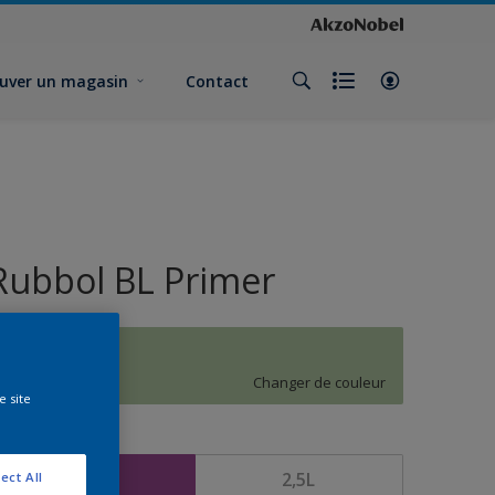
uver un magasin
Contact
Rubbol BL Primer
J9.15.72
Changer de couleur
e site
ormat
1L
2,5L
ect All