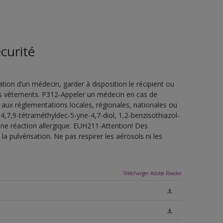
curité
ion d’un médecin, garder à disposition le récipient ou
 les vêtements. P312-Appeler un médecin en cas de
 aux réglementations locales, régionales, nationales ou
4,7,9-tétraméthyldec-5-yne-4,7-diol, 1,2-benzisothiazol-
une réaction allergique. EUH211-Attention! Des
a pulvérisation. Ne pas respirer les aérosols ni les
Télécharger Adobe Reader