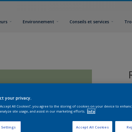
eurs
Environnement
Conseils et services
Tro
ct your privacy.
 “Accept All Cookies”, you agree to the storing of cookies on your device to enhanc
analyze site usage, and assist in our marketing efforts.
Info
F
 Settings
Accept All Cookies
Rej