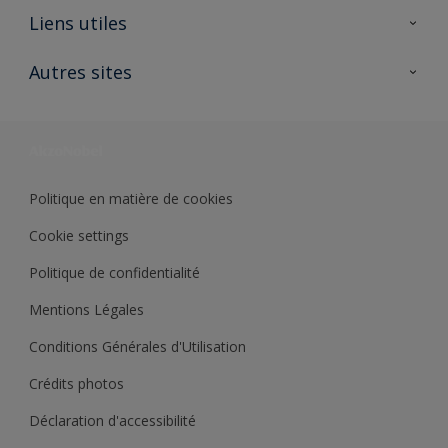
A propos de Sikkens
Liens utiles
Contactez nous
Ouvrir un magasin PASS
Autres sites
Trimetal
Sikkens Solutions
Polyfilla Pro
Wiki Peinture
Développement durable
Où jeter son pot de peinture ?
Politique en matière de cookies
Cookie settings
Politique de confidentialité
Mentions Légales
Conditions Générales d'Utilisation
Crédits photos
Déclaration d'accessibilité