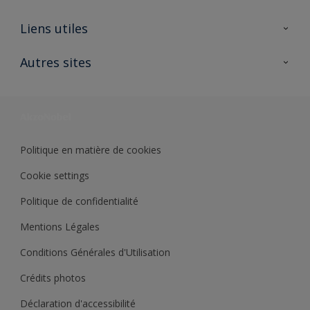
A propos de Sikkens
Liens utiles
Contactez nous
Ouvrir un magasin PASS
Autres sites
Trimetal
Sikkens Solutions
Polyfilla Pro
Wiki Peinture
Développement durable
Où jeter son pot de peinture ?
Politique en matière de cookies
Cookie settings
Politique de confidentialité
Mentions Légales
Conditions Générales d'Utilisation
Crédits photos
Déclaration d'accessibilité