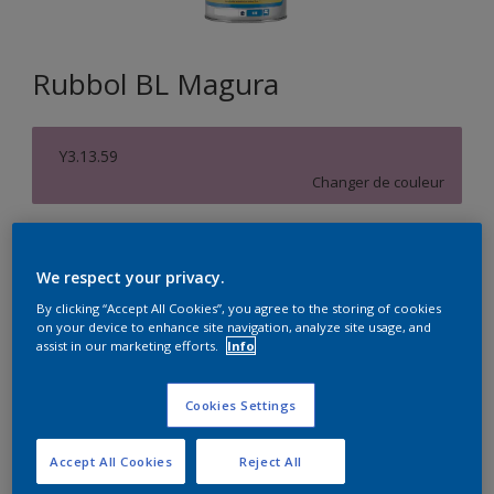
Rubbol BL Magura
Y3.13.59
Changer de couleur
Format
1L
2,5L
10L
We respect your privacy.
By clicking “Accept All Cookies”, you agree to the storing of cookies
on your device to enhance site navigation, analyze site usage, and
Quantité
Calculateur de peinture
assist in our marketing efforts.
Info
Calculer
Cookies Settings
Accept All Cookies
Reject All