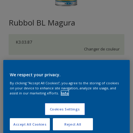
Rubbol BL Magura
K3.03.87
Changer de couleur
Format
1L
2,5L
10L
We respect your privacy.
By clicking “Accept All Cookies”, you agree to the storing of cookies
on your device to enhance site navigation, analyze site usage, and
Quantité
Calculateur de peinture
assist in our marketing efforts.
Info
Calculer
Cookies Settings
Accept All Cookies
Reject All