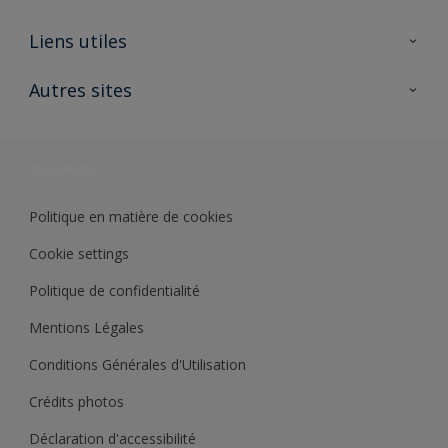
A propos de Sikkens
Liens utiles
Contactez nous
Ouvrir un magasin PASS
Autres sites
Trimetal
Sikkens Solutions
Polyfilla Pro
Wiki Peinture
Développement durable
Où jeter son pot de peinture ?
Politique en matière de cookies
Cookie settings
Politique de confidentialité
Mentions Légales
Conditions Générales d'Utilisation
Crédits photos
Déclaration d'accessibilité