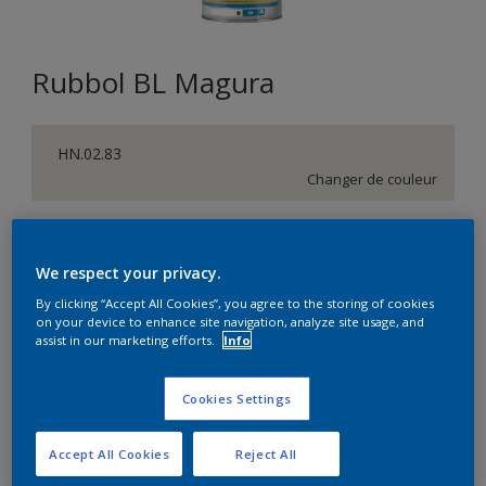
Rubbol BL Magura
HN.02.83
Changer de couleur
Format
1L
2,5L
10L
We respect your privacy.
By clicking “Accept All Cookies”, you agree to the storing of cookies
on your device to enhance site navigation, analyze site usage, and
Quantité
Calculateur de peinture
assist in our marketing efforts.
Info
Calculer
Cookies Settings
Accept All Cookies
Reject All