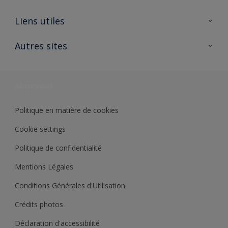
A propos de Sikkens
Liens utiles
Contactez nous
Ouvrir un magasin PASS
Autres sites
Trimetal
Sikkens Solutions
Polyfilla Pro
Wiki Peinture
Développement durable
Où jeter son pot de peinture ?
Politique en matière de cookies
Cookie settings
Politique de confidentialité
Mentions Légales
Conditions Générales d'Utilisation
Crédits photos
Déclaration d'accessibilité