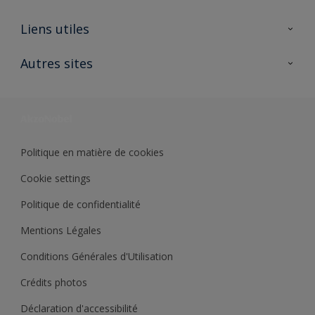
A propos de Sikkens
Liens utiles
Contactez nous
Ouvrir un magasin PASS
Autres sites
Trimetal
Sikkens Solutions
Polyfilla Pro
Wiki Peinture
Développement durable
Où jeter son pot de peinture ?
Politique en matière de cookies
Cookie settings
Politique de confidentialité
Mentions Légales
Conditions Générales d'Utilisation
Crédits photos
Déclaration d'accessibilité