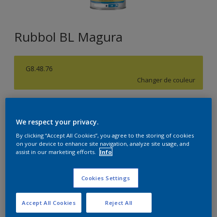
Rubbol BL Magura
G8.48.76
Changer de couleur
Format
1L
2,5L
We respect your privacy.
By clicking “Accept All Cookies”, you agree to the storing of cookies
on your device to enhance site navigation, analyze site usage, and
Quantité
Calculateur de peinture
assist in our marketing efforts.
Info
Calculer
Cookies Settings
Accept All Cookies
Reject All