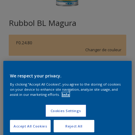
Rubbol BL Magura
F0.24.80
Changer de couleur
Format
1L
2,5L
10L
We respect your privacy.
By clicking “Accept All Cookies”, you agree to the storing of cookies
on your device to enhance site navigation, analyze site usage, and
Quantité
Calculateur de peinture
assist in our marketing efforts.
Info
Calculer
Cookies Settings
Accept All Cookies
Reject All