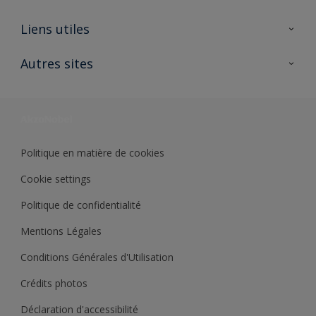
A propos de Sikkens
Liens utiles
Contactez nous
Ouvrir un magasin PASS
Autres sites
Trimetal
Sikkens Solutions
Polyfilla Pro
Wiki Peinture
Développement durable
Où jeter son pot de peinture ?
Politique en matière de cookies
Cookie settings
Politique de confidentialité
Mentions Légales
Conditions Générales d'Utilisation
Crédits photos
Déclaration d'accessibilité