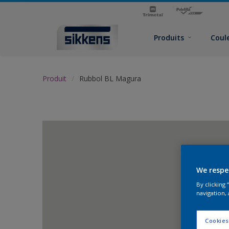
Produits
Coul
Produit
Rubbol BL Magura
We respe
By clicking
navigation, 
Cookies