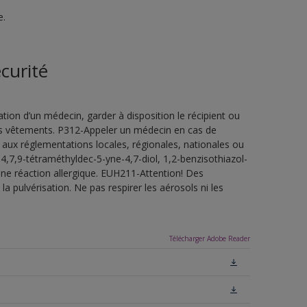
e.
curité
ion d’un médecin, garder à disposition le récipient ou
 les vêtements. P312-Appeler un médecin en cas de
 aux réglementations locales, régionales, nationales ou
4,7,9-tétraméthyldec-5-yne-4,7-diol, 1,2-benzisothiazol-
une réaction allergique. EUH211-Attention! Des
a pulvérisation. Ne pas respirer les aérosols ni les
Télécharger Adobe Reader