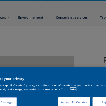
eurs
Environnement
Conseils et services
Tro
ct your privacy.
 “Accept All Cookies”, you agree to the storing of cookies on your device to enhanc
analyze site usage, and assist in our marketing efforts.
Info
F
 Settings
Accept All Cookies
Rej