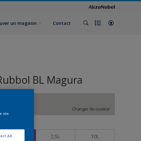
uver un magasin
Contact
Rubbol BL Magura
GN.00.78
Changer de couleur
e site
ormat
1L
2,5L
10L
ect All