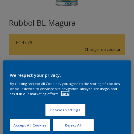
Rubbol BL Magura
F4.47.79
Changer de couleur
Format
1L
2,5L
We respect your privacy.
By clicking “Accept All Cookies”, you agree to the storing of cookies
on your device to enhance site navigation, analyze site usage, and
Quantité
Calculateur de peinture
assist in our marketing efforts.
Info
Calculer
Cookies Settings
Accept All Cookies
Reject All