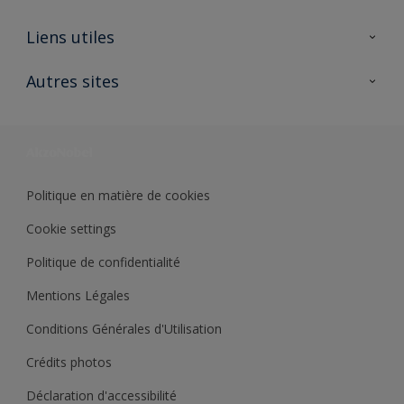
A propos de Sikkens
Liens utiles
Contactez nous
Ouvrir un magasin PASS
Autres sites
Trimetal
Sikkens Solutions
Polyfilla Pro
Wiki Peinture
Développement durable
Où jeter son pot de peinture ?
Politique en matière de cookies
Cookie settings
Politique de confidentialité
Mentions Légales
Conditions Générales d'Utilisation
Crédits photos
Déclaration d'accessibilité