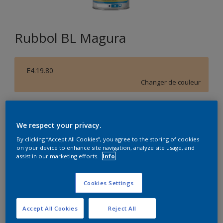
Rubbol BL Magura
E4.19.80
Changer de couleur
Format
1L
2,5L
10L
We respect your privacy.
By clicking “Accept All Cookies”, you agree to the storing of cookies
on your device to enhance site navigation, analyze site usage, and
Quantité
Calculateur de peinture
assist in our marketing efforts.
Info
Calculer
Cookies Settings
Accept All Cookies
Reject All