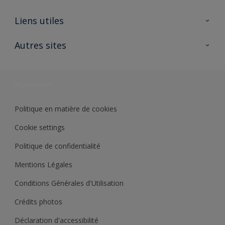
A propos de Sikkens
Liens utiles
Contactez nous
Ouvrir un magasin PASS
Autres sites
Trimetal
Sikkens Solutions
Polyfilla Pro
Wiki Peinture
Développement durable
Où jeter son pot de peinture ?
Politique en matière de cookies
Cookie settings
Politique de confidentialité
Mentions Légales
Conditions Générales d'Utilisation
Crédits photos
Déclaration d'accessibilité