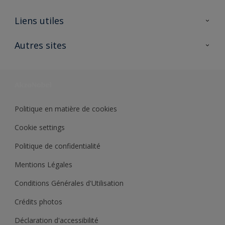
A propos de Sikkens
Liens utiles
Contactez nous
Ouvrir un magasin PASS
Autres sites
Trimetal
Sikkens Solutions
Polyfilla Pro
Wiki Peinture
Développement durable
Où jeter son pot de peinture ?
Politique en matière de cookies
Cookie settings
Politique de confidentialité
Mentions Légales
Conditions Générales d'Utilisation
Crédits photos
Déclaration d'accessibilité