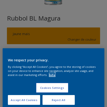
Rubbol BL Magura
Jaune maïs
Changer de couleur
Format
1L
2,5L
We respect your privacy.
By clicking “Accept All Cookies”, you agree to the storing of cookies
on your device to enhance site navigation, analyze site usage, and
Quantité
Calculateur de peinture
assist in our marketing efforts.
Info
Calculer
Cookies Settings
Accept All Cookies
Reject All