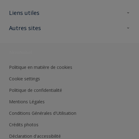
A propos de Sikkens
Liens utiles
Contactez nous
Ouvrir un magasin PASS
Autres sites
Trimetal
Sikkens Solutions
Polyfilla Pro
Wiki Peinture
Développement durable
Où jeter son pot de peinture ?
Politique en matière de cookies
Cookie settings
Politique de confidentialité
Mentions Légales
Conditions Générales d'Utilisation
Crédits photos
Déclaration d'accessibilité