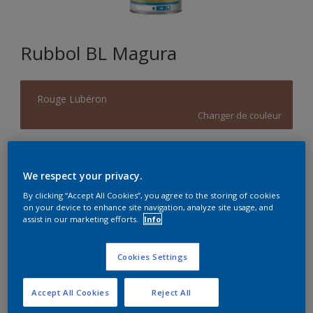
Rubbol BL Magura
Rouge Lubéron
Changer de couleur
Format
1L
2,5L
We respect your privacy.
By clicking “Accept All Cookies”, you agree to the storing of cookies
on your device to enhance site navigation, analyze site usage, and
Quantité
Calculateur de peinture
assist in our marketing efforts.
Info
Calculer
Cookies Settings
Accept All Cookies
Reject All