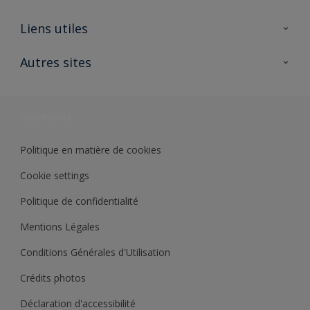
A propos de Sikkens
Liens utiles
Contactez nous
Ouvrir un magasin PASS
Autres sites
Trimetal
Sikkens Solutions
Polyfilla Pro
Wiki Peinture
Développement durable
Où jeter son pot de peinture ?
Politique en matière de cookies
Cookie settings
Politique de confidentialité
Mentions Légales
Conditions Générales d'Utilisation
Crédits photos
Déclaration d'accessibilité