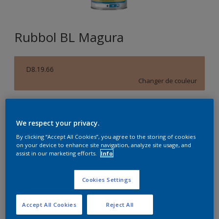
Rubbol BL Magura
D8.19.66
Changer de couleur
Format
1L
2,5L
10L
We respect your privacy.
By clicking “Accept All Cookies”, you agree to the storing of cookies
on your device to enhance site navigation, analyze site usage, and
Quantité
Calculateur de peinture
assist in our marketing efforts.
Info
Calculer
Cookies Settings
Accept All Cookies
Reject All