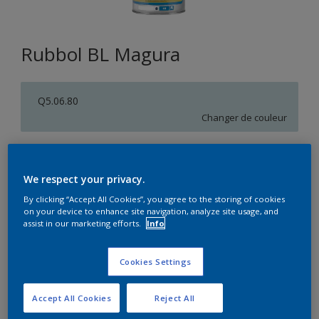
Rubbol BL Magura
Q5.06.80
Changer de couleur
Format
1L
2,5L
10L
We respect your privacy.
By clicking “Accept All Cookies”, you agree to the storing of cookies
on your device to enhance site navigation, analyze site usage, and
Quantité
Calculateur de peinture
assist in our marketing efforts.
Info
Calculer
Cookies Settings
Accept All Cookies
Reject All