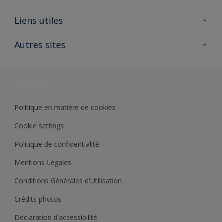
A propos de Sikkens
Liens utiles
Contactez nous
Ouvrir un magasin PASS
Autres sites
Trimetal
Sikkens Solutions
Polyfilla Pro
Wiki Peinture
Développement durable
Où jeter son pot de peinture ?
Politique en matière de cookies
Cookie settings
Politique de confidentialité
Mentions Légales
Conditions Générales d'Utilisation
Crédits photos
Déclaration d'accessibilité