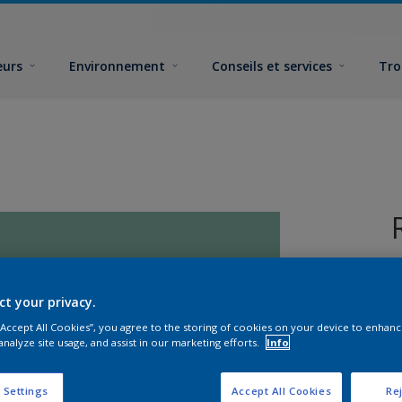
eurs
Environnement
Conseils et services
Tro
ct your privacy.
 “Accept All Cookies”, you agree to the storing of cookies on your device to enhanc
analyze site usage, and assist in our marketing efforts.
Info
F
 Settings
Accept All Cookies
Rej