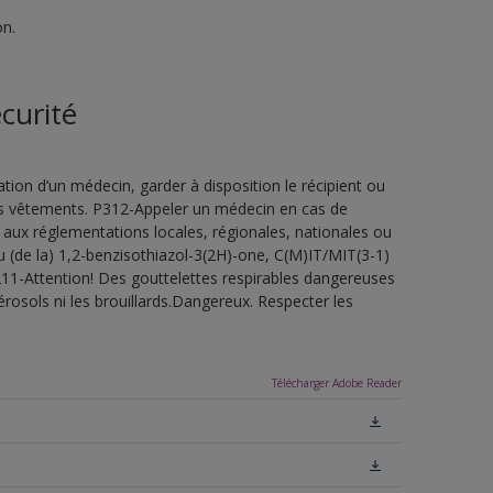
on.
curité
ion d’un médecin, garder à disposition le récipient ou
 les vêtements. P312-Appeler un médecin en cas de
 aux réglementations locales, régionales, nationales ou
u (de la) 1,2-benzisothiazol-3(2H)-one, C(M)IT/MIT(3-1)
H211-Attention! Des gouttelettes respirables dangereuses
érosols ni les brouillards.Dangereux. Respecter les
Télécharger Adobe Reader