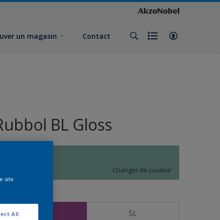
uver un magasin
Contact
Rubbol BL Gloss
M6.15.64
Changer de couleur
e site
ormat
1L
5L
ect All