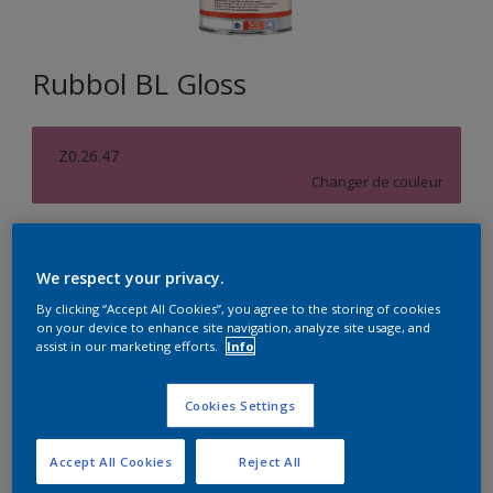
Rubbol BL Gloss
Z0.26.47
Changer de couleur
Format
1L
We respect your privacy.
By clicking “Accept All Cookies”, you agree to the storing of cookies
on your device to enhance site navigation, analyze site usage, and
Quantité
Calculateur de peinture
assist in our marketing efforts.
Info
Calculer
Cookies Settings
Accept All Cookies
Reject All