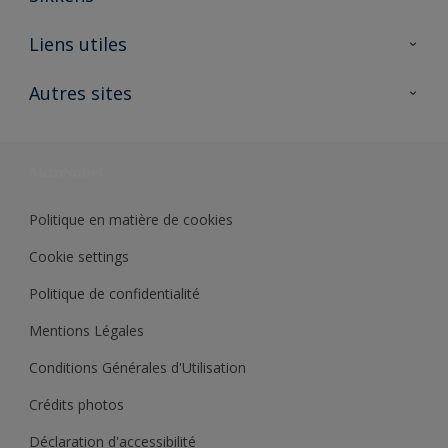
A propos de Sikkens
Liens utiles
Contactez nous
Ouvrir un magasin PASS
Autres sites
Trimetal
Sikkens Solutions
Polyfilla Pro
Wiki Peinture
Développement durable
Où jeter son pot de peinture ?
Politique en matière de cookies
Cookie settings
Politique de confidentialité
Mentions Légales
Conditions Générales d'Utilisation
Crédits photos
Déclaration d'accessibilité