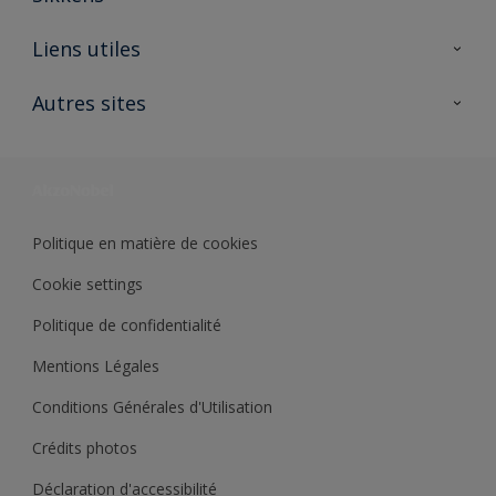
A propos de Sikkens
Liens utiles
Contactez nous
Ouvrir un magasin PASS
Autres sites
Trimetal
Sikkens Solutions
Polyfilla Pro
Wiki Peinture
Développement durable
Où jeter son pot de peinture ?
Politique en matière de cookies
Cookie settings
Politique de confidentialité
Mentions Légales
Conditions Générales d'Utilisation
Crédits photos
Déclaration d'accessibilité