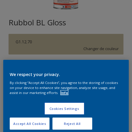
Rubbol BL Gloss
G1.12.70
Changer de couleur
Format
1L
5L
We respect your privacy.
By clicking “Accept All Cookies”, you agree to the storing of cookies
on your device to enhance site navigation, analyze site usage, and
Quantité
Calculateur de peinture
assist in our marketing efforts.
Info
Calculer
Cookies Settings
Accept All Cookies
Reject All