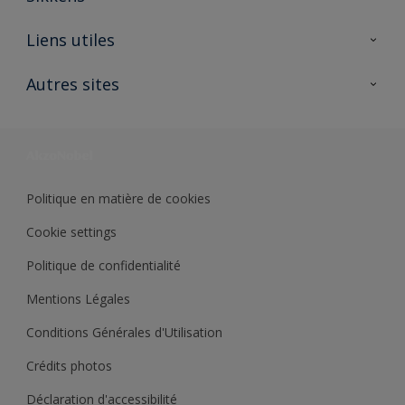
A propos de Sikkens
Liens utiles
Contactez nous
Ouvrir un magasin PASS
Autres sites
Trimetal
Sikkens Solutions
Polyfilla Pro
Wiki Peinture
Développement durable
Où jeter son pot de peinture ?
Politique en matière de cookies
Cookie settings
Politique de confidentialité
Mentions Légales
Conditions Générales d'Utilisation
Crédits photos
Déclaration d'accessibilité