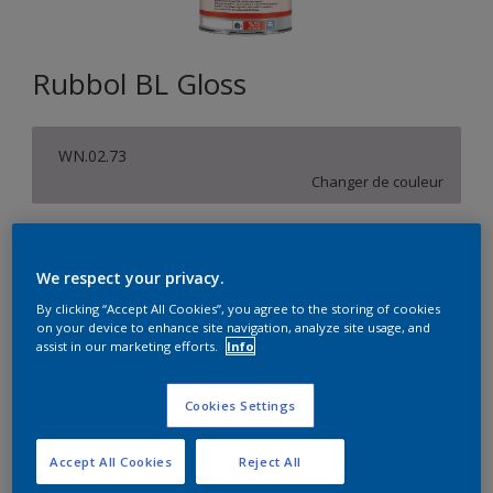
Rubbol BL Gloss
WN.02.73
Changer de couleur
Format
1L
5L
We respect your privacy.
By clicking “Accept All Cookies”, you agree to the storing of cookies
on your device to enhance site navigation, analyze site usage, and
Quantité
Calculateur de peinture
assist in our marketing efforts.
Info
Calculer
Cookies Settings
Accept All Cookies
Reject All