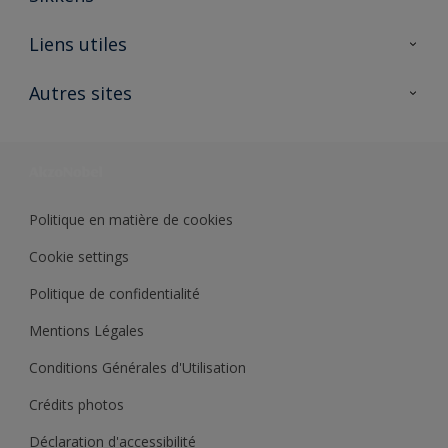
A propos de Sikkens
Liens utiles
Contactez nous
Ouvrir un magasin PASS
Autres sites
Trimetal
Sikkens Solutions
Polyfilla Pro
Wiki Peinture
Développement durable
Où jeter son pot de peinture ?
Politique en matière de cookies
Cookie settings
Politique de confidentialité
Mentions Légales
Conditions Générales d'Utilisation
Crédits photos
Déclaration d'accessibilité