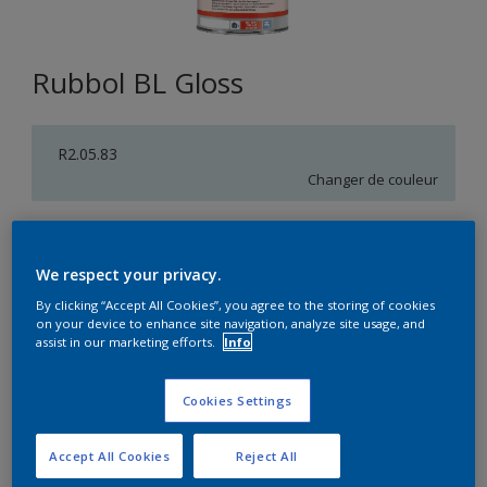
Rubbol BL Gloss
R2.05.83
Changer de couleur
Format
1L
5L
We respect your privacy.
By clicking “Accept All Cookies”, you agree to the storing of cookies
on your device to enhance site navigation, analyze site usage, and
Quantité
Calculateur de peinture
assist in our marketing efforts.
Info
Calculer
Cookies Settings
Accept All Cookies
Reject All