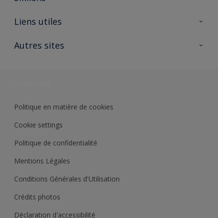
A propos de Sikkens
Liens utiles
Contactez nous
Ouvrir un magasin PASS
Autres sites
Trimetal
Sikkens Solutions
Polyfilla Pro
Wiki Peinture
Développement durable
Où jeter son pot de peinture ?
Politique en matière de cookies
Cookie settings
Politique de confidentialité
Mentions Légales
Conditions Générales d'Utilisation
Crédits photos
Déclaration d'accessibilité