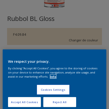
Rubbol BL Gloss
F4.09.84
Changer de couleur
Format
1L
5L
We respect your privacy.
By clicking “Accept All Cookies”, you agree to the storing of cookies
on your device to enhance site navigation, analyze site usage, and
Quantité
Calculateur de peinture
assist in our marketing efforts.
Info
Calculer
Cookies Settings
Accept All Cookies
Reject All