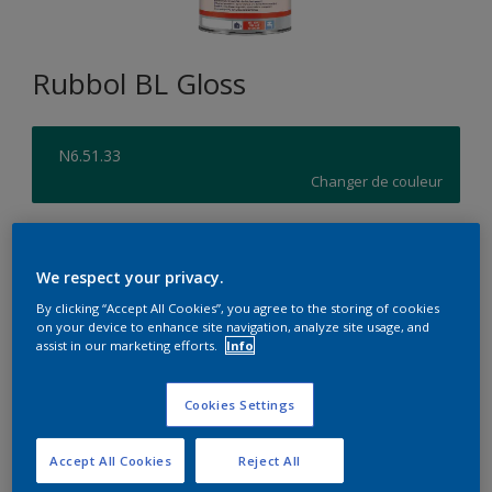
Rubbol BL Gloss
N6.51.33
Changer de couleur
Format
1L
We respect your privacy.
By clicking “Accept All Cookies”, you agree to the storing of cookies
on your device to enhance site navigation, analyze site usage, and
Quantité
Calculateur de peinture
assist in our marketing efforts.
Info
Calculer
Cookies Settings
Accept All Cookies
Reject All