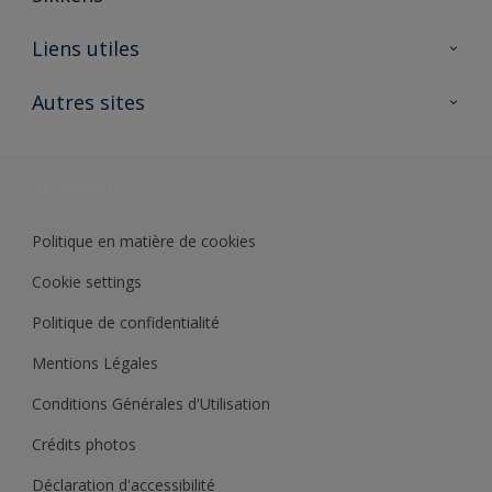
A propos de Sikkens
Liens utiles
Contactez nous
Ouvrir un magasin PASS
Autres sites
Trimetal
Sikkens Solutions
Polyfilla Pro
Wiki Peinture
Développement durable
Où jeter son pot de peinture ?
Politique en matière de cookies
Cookie settings
Politique de confidentialité
Mentions Légales
Conditions Générales d'Utilisation
Crédits photos
Déclaration d'accessibilité