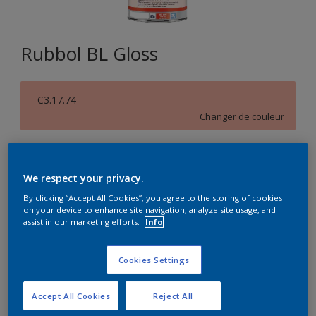
Rubbol BL Gloss
C3.17.74
Changer de couleur
Format
1L
5L
We respect your privacy.
By clicking “Accept All Cookies”, you agree to the storing of cookies
on your device to enhance site navigation, analyze site usage, and
Quantité
Calculateur de peinture
assist in our marketing efforts.
Info
Calculer
Cookies Settings
Accept All Cookies
Reject All