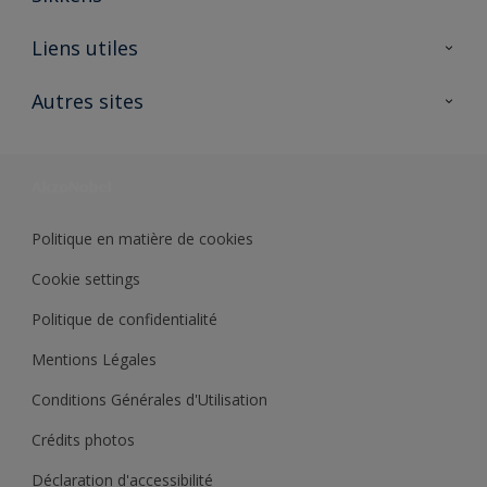
A propos de Sikkens
Liens utiles
Contactez nous
Ouvrir un magasin PASS
Autres sites
Trimetal
Sikkens Solutions
Polyfilla Pro
Wiki Peinture
Développement durable
Où jeter son pot de peinture ?
Politique en matière de cookies
Cookie settings
Politique de confidentialité
Mentions Légales
Conditions Générales d'Utilisation
Crédits photos
Déclaration d'accessibilité