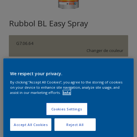
Rubbol BL Easy Spray
G7.06.64
Changer de couleur
Format
We respect your privacy.
5L
10L
By clicking “Accept All Cookies”, you agree to the storing of cookies
on your device to enhance site navigation, analyze site usage, and
assist in our marketing efforts.
Info
Quantité
Calculateur de peinture
Calculer
Cookies Settings
Accept All Cookies
Reject All