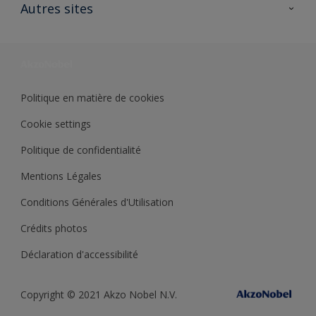
Ouvrir un magasin PASS
Autres sites
Trimetal
Sikkens Solutions
Polyfilla Pro
Wiki Peinture
Développement durable
Où jeter son pot de peinture ?
Politique en matière de cookies
Cookie settings
Politique de confidentialité
Mentions Légales
Conditions Générales d'Utilisation
Crédits photos
Déclaration d'accessibilité
Copyright © 2021 Akzo Nobel N.V.