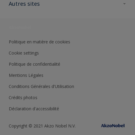
Ouvrir un magasin PASS
Autres sites
Trimetal
Sikkens Solutions
Polyfilla Pro
Wiki Peinture
Développement durable
Où jeter son pot de peinture ?
Politique en matière de cookies
Cookie settings
Politique de confidentialité
Mentions Légales
Conditions Générales d'Utilisation
Crédits photos
Déclaration d'accessibilité
Copyright © 2021 Akzo Nobel N.V.